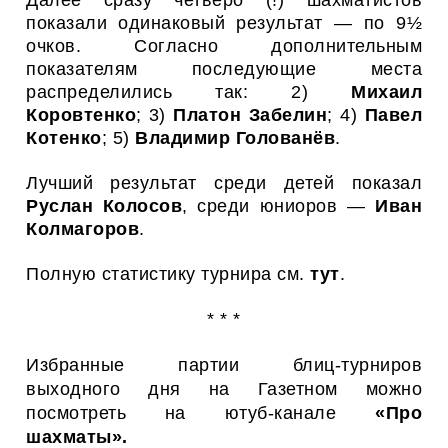
показали одинаковый результат — по 9½
очков. Согласно дополнительным
показателям последующие места
распределились так: 2)
Михаил
Коровтенко
; 3)
Платон Забелин
; 4)
Павел
Котенко
; 5)
Владимир Голованёв
.
Лучший результат среди детей показал
Руслан
Колосов
, среди юниоров —
Иван
Колмагоров
.
Полную статистику турнира см.
тут
.
* * *
Избранные партии блиц-турниров
выходного дня на Газетном можно
посмотреть на ютуб-канале
«Про
шахматы»
.