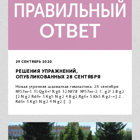
29 СЕНТЯБРЬ 2020
РЕШЕНИЯ УПРАЖНЕНИЙ,
ОПУБЛИКОВАННЫХ 28 СЕНТЯБРЯ
Новая утренняя шахматная гимнастика. 28 сентября:
№57нг-1: 31.Qg8+! R:g8 32.Nf7#. №57нг-2: 1…g2! 2.B:g2
[2.N:g2 Rd6+ 3.Kg5 N:g2 4.B:g2 Rg6+ 5.Kh5 R:g2–+] 2…
Rd6+ 3.Kg5 N:g2 4.N:g2 […]