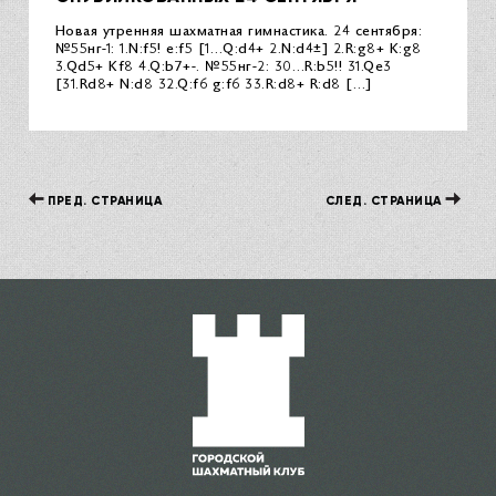
Новая утренняя шахматная гимнастика. 24 сентября:
№55нг-1: 1.N:f5! e:f5 [1…Q:d4+ 2.N:d4±] 2.R:g8+ K:g8
3.Qd5+ Kf8 4.Q:b7+-. №55нг-2: 30…R:b5!! 31.Qe3
[31.Rd8+ N:d8 32.Q:f6 g:f6 33.R:d8+ R:d8 […]
ПРЕД. СТРАНИЦА
СЛЕД. СТРАНИЦА