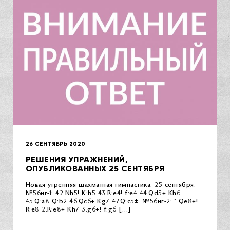
26 СЕНТЯБРЬ 2020
РЕШЕНИЯ УПРАЖНЕНИЙ,
ОПУБЛИКОВАННЫХ 25 СЕНТЯБРЯ
Новая утренняя шахматная гимнастика. 25 сентября:
№56нг-1: 42.Nh5! K:h5 43.R:e4! f:e4 44.Qd5+ Kh6
45.Q:a8 Q:b2 46.Qc6+ Kg7 47.Q:c5±. №56нг-2: 1.Qe8+!
R:e8 2.R:e8+ Kh7 3.g6+! f:g6 […]