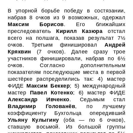
В упорной борьбе победу в состязании,
набрав 8 очков из 9 возможных, одержал
Максим Борисов
. Его ближайших
преследователь
Кирилл Казюра
отстал
всего на полшага, показав результат 7½
очков. Третьим финишировал
Андрей
Кряквин
(7 очков). Далее сразу трое
участников финишировали, набрав по 6½
очков. Согласно дополнительным
показателям последующие места в первой
шестёрке распределились так: 4) мастер
ФИДЕ
Максим Беккер
; 5) международный
мастер
Павел Котенко
; 6) мастер ФИДЕ
Александр Ивченко
. Седьмым стал
Владимир Голованёв
, по лучшему
коэффициенту Бухгольца опередивший
Ульяну Кулыгину
(оба — по 6 очков),
ставшую восьмой. Из большой группы