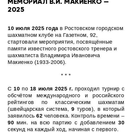
МЕМОРИАЛ В.И. МАКИЕНКО —
2025
1
0
июля 2025 года
в Ростовском городском
шахматном клубе на Газетном, 92,
стартовали мероприятия, посвящённые
памяти известного ростовского тренера и
шахматиста Владимира Ивановича
Макиенко (1933-2006).
* * *
С
1
0
по
18
июля 2025 г.
проходил турнир с
обсчётом международного и российского
рейтингов по классическим шахматам
(швейцарская система,
9
туров), в который
заявилось
62
человека. Контроль времени –
90
мин. на всю партию с добавлением
30
секунд на каждый ход, начиная с первого.