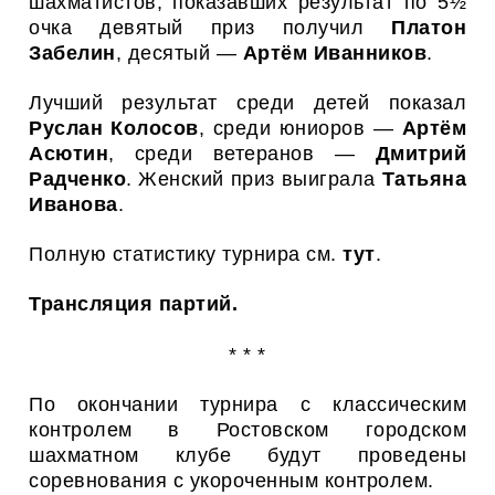
шахматистов, показавших результат по 5½
очка девятый приз получил
Платон
Забелин
, десятый —
Артём Иванников
.
Лучший результат среди детей показал
Руслан Колосов
, среди юниоров —
Артём
Асютин
, среди ветеранов —
Дмитрий
Радченко
. Женский приз выиграла
Татьяна
Иванова
.
Полную статистику турнира см.
тут
.
Трансляция партий.
* * *
По окончании турнира с классическим
контролем в Ростовском городском
шахматном клубе будут проведены
соревнования с укороченным контролем.